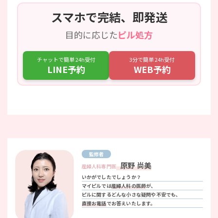
スマホで完結、即発送
目的に応じた
ピル処方
チャットで簡単 24h受付
3分で簡単 24h受付
LINE予約
WEB予約
監修者
原野 尚美
産婦人科専門医
いかがでしたでしょうか？
マイピルでは
産婦人科の医師
が、
ピルに関するどんな小さな疑問や不安でも、
直接お電話
でお答えいたします。