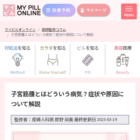
マイピルオンライン
医師監修コラム
子宮筋腫とはどういう病気？症状や原因について解説
対処法
を知る
カラダ
を知る
ピル
を知る
美容
医療
Method
Know Yourself
Pill
Beauty
子宮筋腫とはどういう病気？症状や原因に
ついて解説
監修者：産婦人科医 原野 尚美
最終更新日
2023-03-19