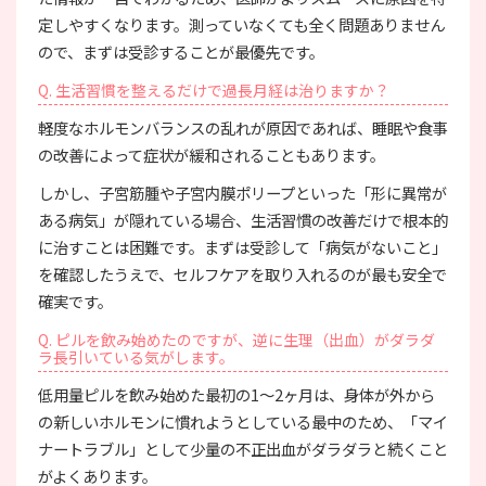
定しやすくなります。測っていなくても全く問題ありません
ので、まずは受診することが最優先です。
Q. 生活習慣を整えるだけで過長月経は治りますか？
軽度なホルモンバランスの乱れが原因であれば、睡眠や食事
の改善によって症状が緩和されることもあります。
しかし、子宮筋腫や子宮内膜ポリープといった「形に異常が
ある病気」が隠れている場合、生活習慣の改善だけで根本的
に治すことは困難です。まずは受診して「病気がないこと」
を確認したうえで、セルフケアを取り入れるのが最も安全で
確実です。
Q. ピルを飲み始めたのですが、逆に生理（出血）がダラダ
ラ長引いている気がします。
低用量ピルを飲み始めた最初の1〜2ヶ月は、身体が外から
の新しいホルモンに慣れようとしている最中のため、「マイ
ナートラブル」として少量の不正出血がダラダラと続くこと
がよくあります。