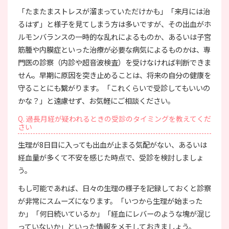
「たまたまストレスが溜まっていただけかも」「来月には治
るはず」と様子を見てしまう方は多いですが、その出血がホ
ルモンバランスの一時的な乱れによるものか、あるいは子宮
筋腫や内膜症といった治療が必要な病気によるものかは、専
門医の診察（内診や超音波検査）を受けなければ判断できま
せん。早期に原因を突き止めることは、将来の自分の健康を
守ることにも繋がります。「これくらいで受診してもいいの
かな？」と遠慮せず、お気軽にご相談ください。
Q. 過長月経が疑われるときの受診のタイミングを教えてくだ
さい
生理が8日目に入っても出血が止まる気配がない、あるいは
経血量が多くて不安を感じた時点で、受診を検討しましょ
う。
もし可能であれば、日々の生理の様子を記録しておくと診察
が非常にスムーズになります。「いつから生理が始まった
か」「何日続いているか」「経血にレバーのような塊が混じ
っていないか」といった情報をメモしておきましょう。