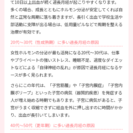
て10日以上出血が続く過長月経が起こりやすくなります。
多くの場合、成長とともにホルモン分泌が安定してくれば自
然と正常な周期に落ち着きますが、長引く出血で学校生活や
部活動に支障が出る場合は、低用量ピルなどで周期を整える
治療が有効です。
20代〜30代（性成熟期）に多い過長月経の原因
女性ホルモンの分泌が最も活発になる20代〜30代は、仕事
やプライベートの強いストレス、睡眠不足、過度なダイエッ
トなどによる「自律神経の乱れ」が原因で過長月経になるケ
ースが多く見られます。
さらにこの年代は、「子宮筋腫」や「子宮内膜症」「子宮内
膜ポリープ」といった子宮の病気（器質的疾患）を発症する
人が増え始める時期でもあります。子宮に病気があると、子
宮がうまく収縮できずに経血を外に押し出すのに時間がかか
り、出血が長引いてしまいます。
40代〜50代（更年期）に多い過長月経の原因