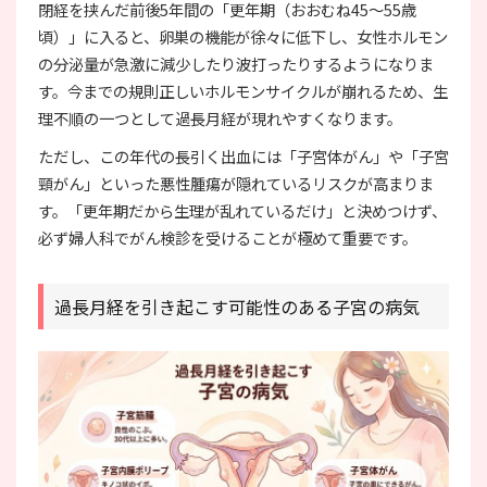
閉経を挟んだ前後5年間の「更年期（おおむね45〜55歳
頃）」に入ると、卵巣の機能が徐々に低下し、女性ホルモン
の分泌量が急激に減少したり波打ったりするようになりま
す。今までの規則正しいホルモンサイクルが崩れるため、生
理不順の一つとして過長月経が現れやすくなります。
ただし、この年代の長引く出血には「子宮体がん」や「子宮
頸がん」といった悪性腫瘍が隠れているリスクが高まりま
す。「更年期だから生理が乱れているだけ」と決めつけず、
必ず婦人科でがん検診を受けることが極めて重要です。
過長月経を引き起こす可能性のある子宮の病気