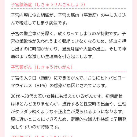
子宮腺筋症（しきゅうせんきんしょう）
子宮内膜に似た組織が、子宮の筋肉（平滑筋）の中に入り込
んで増殖してしまう病気です。
子宮の壁全体が分厚く、硬くなってしまうのが特徴です。子
宮の柔軟性が失われうまく収縮できなくなるため、経血を押
し出すのに時間がかかり、過長月経や大量の出血、そして陣
痛のような激しい生理痛を引き起こします。
子宮頸がん（しきゅうけいがん）
子宮の入り口（頸部）にできるがんで、おもにヒトパピロー
マウイルス（HPV）の感染が原因とされています。
20代〜30代の若い女性にも増えているがんです。初期症状
はほとんどありませんが、進行すると性交時の出血や、生理
がダラダラ続くような不正出血が見られるようになります。
膣に近いところにできるため、定期的な婦人科検診で早期発
見しやすいのが特徴です。