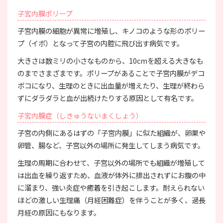
子宮内膜ポリープ
子宮内膜の細胞が異常に増殖し、キノコのような形のポリー
プ（イボ）となって子宮の内腔に飛び出す病気です。
大きさは数ミリの小さなものから、10cmを超える大きなも
のまでさまざまです。ポリープがあることで子宮内膜がデコ
ボコになり、生理のときに出血量が増えたり、生理が終わら
ずにダラダラと血が出続けたりする原因として有名です。
子宮内膜症（しきゅうないまくしょう）
子宮の内側にあるはずの「子宮内膜」に似た組織が、卵巣や
卵管、腸など、子宮以外の場所に発生してしまう病気です。
生理の周期に合わせて、子宮以外の場所でも組織が増殖して
は出血を繰り返すため、血液が体外に排出されずにお腹の中
に溜まり、強い炎症や癒着を引き起こします。耐えられない
ほどの激しい生理痛（月経困難症）を伴うことが多く、過長
月経の原因にもなります。