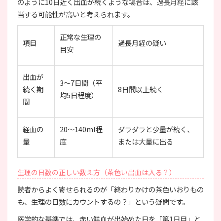
のように10日近く出血が続くような場合は、過長月経に該
当する可能性が高いと考えられます。
正常な生理の
項目
過長月経の疑い
目安
出血が
3〜7日間（平
続く期
8日間以上続く
均5日程度）
間
経血の
20〜140ml程
ダラダラと少量が続く、
量
度
または大量に出る
生理の日数の正しい数え方（茶色い出血は入る？）
読者からよく寄せられるのが「終わりかけの茶色いおりもの
も、生理の日数にカウントするの？」という疑問です。
医学的な基準では、赤い鮮血が出始めた日を「第1日目」と