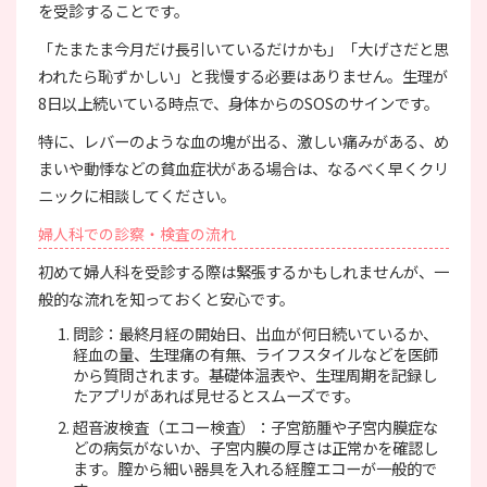
を受診することです。
「たまたま今月だけ長引いているだけかも」「大げさだと思
われたら恥ずかしい」と我慢する必要はありません。生理が
8日以上続いている時点で、身体からのSOSのサインです。
特に、レバーのような血の塊が出る、激しい痛みがある、め
まいや動悸などの貧血症状がある場合は、なるべく早くクリ
ニックに相談してください。
婦人科での診察・検査の流れ
初めて婦人科を受診する際は緊張するかもしれませんが、一
般的な流れを知っておくと安心です。
問診：最終月経の開始日、出血が何日続いているか、
経血の量、生理痛の有無、ライフスタイルなどを医師
から質問されます。基礎体温表や、生理周期を記録し
たアプリがあれば見せるとスムーズです。
超音波検査（エコー検査）：子宮筋腫や子宮内膜症な
どの病気がないか、子宮内膜の厚さは正常かを確認し
ます。膣から細い器具を入れる経膣エコーが一般的で