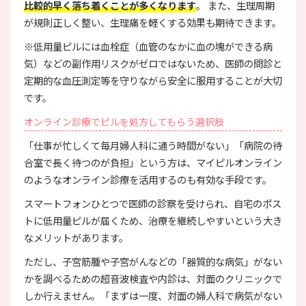
比較的早く落ち着くことが多くなります
。 また、生理周期
が規則正しく整い、生理痛を軽くする効果も期待できます。
※低用量ピルには血栓症（血管のなかに血の塊ができる病
気）などの副作用リスクがゼロではないため、医師の問診と
定期的な血圧測定等を守りながら安全に服用することが大切
です。
オンライン診療でピルを処方してもらう選択肢
「仕事が忙しくて毎月婦人科に通う時間がない」「病院の待
合室で長く待つのが負担」という方は、マイピルオンライン
のようなオンライン診療を活用するのも有効な手段です。
スマートフォンひとつで医師の診察を受けられ、自宅のポス
トに低用量ピルが届くため、治療を継続しやすいという大き
なメリットがあります。
ただし、子宮筋腫や子宮がんなどの「器質的な病気」がない
かを調べるための超音波検査や内診は、対面のクリニックで
しか行えません。「まずは一度、対面の婦人科で病気がない