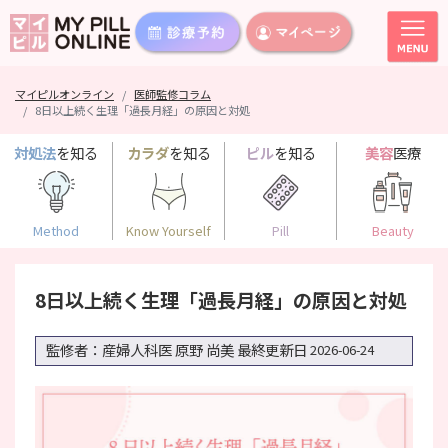
マイピルオンライン
医師監修コラム
8日以上続く生理「過長月経」の原因と対処
対処法
を知る
カラダ
を知る
ピル
を知る
美容
医療
Method
Know Yourself
Pill
Beauty
8日以上続く生理「過長月経」の原因と対処
監修者：産婦人科医 原野 尚美
最終更新日
2026-06-24