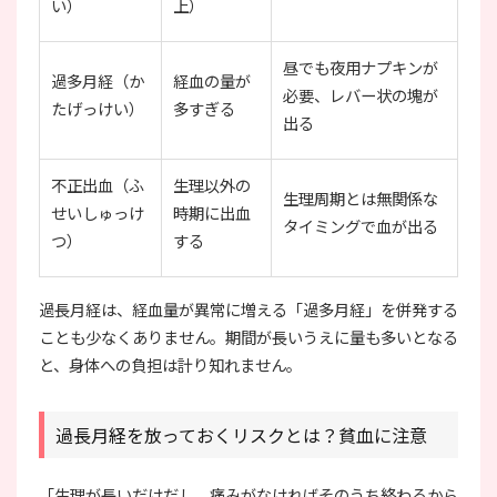
い）
上）
昼でも夜用ナプキンが
過多月経（か
経血の量が
必要、レバー状の塊が
たげっけい）
多すぎる
出る
不正出血（ふ
生理以外の
生理周期とは無関係な
せいしゅっけ
時期に出血
タイミングで血が出る
つ）
する
過長月経は、経血量が異常に増える「過多月経」を併発する
ことも少なくありません。期間が長いうえに量も多いとなる
と、身体への負担は計り知れません。
過長月経を放っておくリスクとは？貧血に注意
「生理が長いだけだし、痛みがなければそのうち終わるから