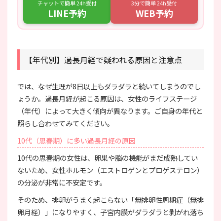
チャットで簡単 24h受付
3分で簡単 24h受付
LINE予約
WEB予約
【年代別】過長月経で疑われる原因と注意点
では、なぜ生理が8日以上もダラダラと続いてしまうのでし
ょうか。過長月経が起こる原因は、女性のライフステージ
（年代）によって大きく傾向が異なります。ご自身の年代と
照らし合わせてみてください。
10代（思春期）に多い過長月経の原因
10代の思春期の女性は、卵巣や脳の機能がまだ成熟してい
ないため、女性ホルモン（エストロゲンとプロゲステロン）
の分泌が非常に不安定です。
そのため、排卵がうまく起こらない「無排卵性周期症（無排
卵月経）」になりやすく、子宮内膜がダラダラと剥がれ落ち