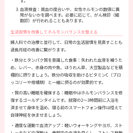
す。
血液検査：貧血の度合いや、女性ホルモンの数値に異
常がないかを調べます。必要に応じて、がん検診（細
胞診）が行われることもあります。
生活習慣を改善してホルモンバランスを整える
婦人科での治療と並行して、日常の生活習慣を見直すことも
過長月経の改善に繋がります。
・鉄分とタンパク質を意識した食事：失われた血液を補うた
め、レバー、赤身の肉や魚、ほうれん草、大豆製品などを積
極的に摂りましょう。鉄分の吸収を助けるビタミンC（ブロ
ッコリーや柑橘類）と一緒に摂るのが効果的です。
・質の高い睡眠を確保する：睡眠中はホルモンバランスを修
復するゴールデンタイムです。就寝の2〜3時間前に入浴を
済ませて身体を温め、寝る前のスマートフォン操作は控えて
自律神経を休ませましょう。
・適度な運動で血流アップ：軽いウォーキングやヨガ、スト
レッチなどの運動は、骨盤内の血流を良くし、ストレス発散