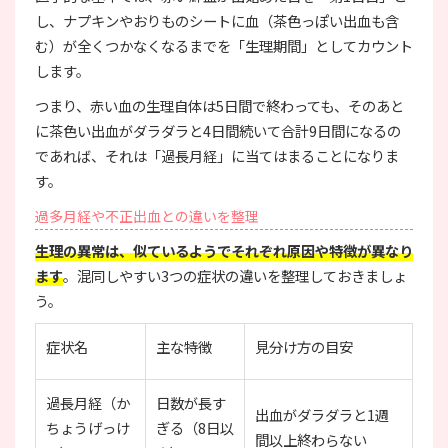
し、ナプキンやおりものシートに血（茶色っぽい出血も含
む）が全くつかなくなるまでを「生理期間」としてカウント
します。
つまり、赤い血の生理自体は5日間で終わっても、そのあと
に茶色い出血がダラダラと4日間続いて合計9日間になるの
であれば、それは「過長月経」に当てはまることになりま
す。
過多月経や不正出血との違いを整理
生理の異常は、似ているようでそれぞれ原因や特徴が異なり
ます
。混同しやすい3つの症状の違いを整理しておきましょ
う。
症状名
主な特徴
見分け方の目安
過長月経（か
日数が長す
出血がダラダラと1週
ちょうげっけ
ぎる（8日以
間以上終わらない