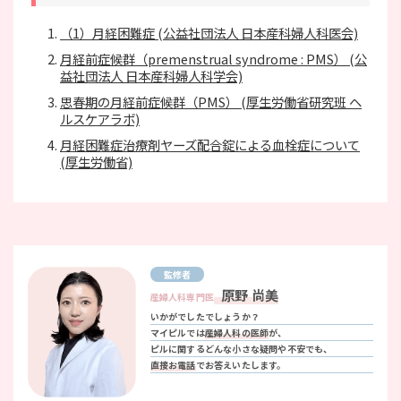
（1）月経困難症 (公益社団法人 日本産科婦人科医会)
月経前症候群（premenstrual syndrome : PMS） (公
益社団法人 日本産科婦人科学会)
思春期の月経前症候群（PMS） (厚生労働省研究班 ヘ
ルスケアラボ)
月経困難症治療剤ヤーズ配合錠による血栓症について
(厚生労働省)
監修者
原野 尚美
産婦人科専門医
いかがでしたでしょうか？
マイピルでは
産婦人科の医師
が、
ピルに関するどんな小さな疑問や不安でも、
直接お電話
でお答えいたします。