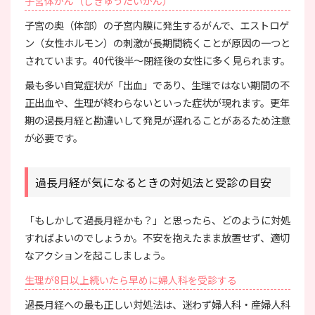
子宮体がん（しきゅうたいがん）
子宮の奥（体部）の子宮内膜に発生するがんで、エストロゲ
ン（女性ホルモン）の刺激が長期間続くことが原因の一つと
されています。40代後半〜閉経後の女性に多く見られます。
最も多い自覚症状が「出血」であり、生理ではない期間の不
正出血や、生理が終わらないといった症状が現れます。更年
期の過長月経と勘違いして発見が遅れることがあるため注意
が必要です。
過長月経が気になるときの対処法と受診の目安
「もしかして過長月経かも？」と思ったら、どのように対処
すればよいのでしょうか。不安を抱えたまま放置せず、適切
なアクションを起こしましょう。
生理が8日以上続いたら早めに婦人科を受診する
過長月経への最も正しい対処法は、迷わず婦人科・産婦人科