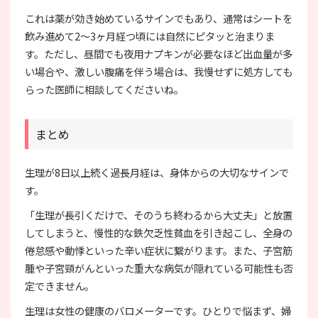
これは薬が効き始めているサインでもあり、通常はシートを
飲み進めて2〜3ヶ月経つ頃には自然にピタッと治まりま
す。ただし、昼間でも夜用ナプキンが必要なほど出血量が多
い場合や、激しい腹痛を伴う場合は、我慢せずに処方しても
らった医師に相談してくださいね。
まとめ
生理が8日以上続く過長月経は、身体からの大切なサインで
す。
「生理が長引くだけで、そのうち終わるから大丈夫」と放置
してしまうと、慢性的な鉄欠乏性貧血を引き起こし、全身の
倦怠感や動悸といった辛い症状に繋がります。また、子宮筋
腫や子宮頸がんといった重大な病気が隠れている可能性も否
定できません。
生理は女性の健康のバロメーターです。ひとりで悩まず、婦