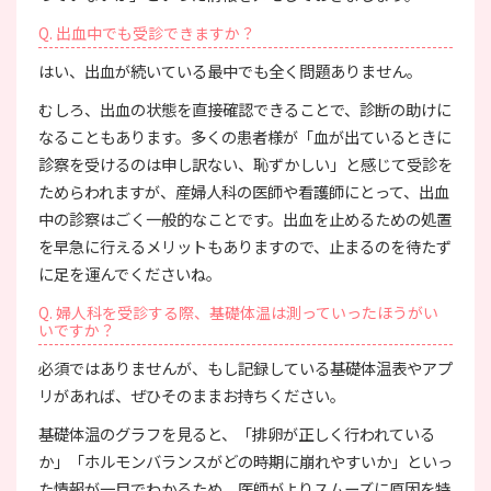
Q. 出血中でも受診できますか？
はい、出血が続いている最中でも全く問題ありません。
むしろ、出血の状態を直接確認できることで、診断の助けに
なることもあります。多くの患者様が「血が出ているときに
診察を受けるのは申し訳ない、恥ずかしい」と感じて受診を
ためらわれますが、産婦人科の医師や看護師にとって、出血
中の診察はごく一般的なことです。出血を止めるための処置
を早急に行えるメリットもありますので、止まるのを待たず
に足を運んでくださいね。
Q. 婦人科を受診する際、基礎体温は測っていったほうがい
いですか？
必須ではありませんが、もし記録している基礎体温表やアプ
リがあれば、ぜひそのままお持ちください。
基礎体温のグラフを見ると、「排卵が正しく行われている
か」「ホルモンバランスがどの時期に崩れやすいか」といっ
た情報が一目でわかるため、医師がよりスムーズに原因を特