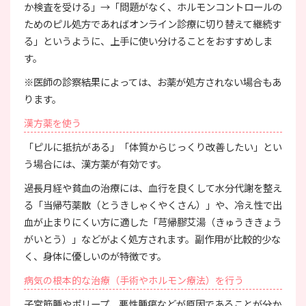
か検査を受ける」→「問題がなく、ホルモンコントロールの
ためのピル処方であればオンライン診療に切り替えて継続す
る」というように、上手に使い分けることをおすすめしま
す。
※医師の診察結果によっては、お薬が処方されない場合もあ
ります。
漢方薬を使う
「ピルに抵抗がある」「体質からじっくり改善したい」とい
う場合には、漢方薬が有効です。
過長月経や貧血の治療には、血行を良くして水分代謝を整え
る「当帰芍薬散（とうきしゃくやくさん）」や、冷え性で出
血が止まりにくい方に適した「芎帰膠艾湯（きゅうききょう
がいとう）」などがよく処方されます。副作用が比較的少な
く、身体に優しいのが特徴です。
病気の根本的な治療（手術やホルモン療法）を行う
子宮筋腫やポリープ、悪性腫瘍などが原因であることが分か