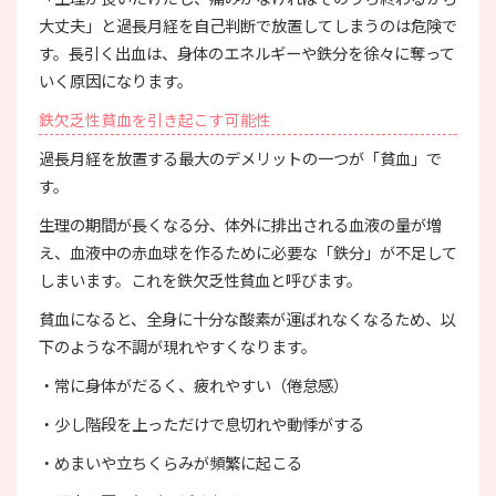
大丈夫」と過長月経を自己判断で放置してしまうのは危険で
す。長引く出血は、身体のエネルギーや鉄分を徐々に奪って
いく原因になります。
鉄欠乏性貧血を引き起こす可能性
過長月経を放置する最大のデメリットの一つが「貧血」で
す。
生理の期間が長くなる分、体外に排出される血液の量が増
え、血液中の赤血球を作るために必要な「鉄分」が不足して
しまいます。これを鉄欠乏性貧血と呼びます。
貧血になると、全身に十分な酸素が運ばれなくなるため、以
下のような不調が現れやすくなります。
・常に身体がだるく、疲れやすい（倦怠感）
・少し階段を上っただけで息切れや動悸がする
・めまいや立ちくらみが頻繁に起こる