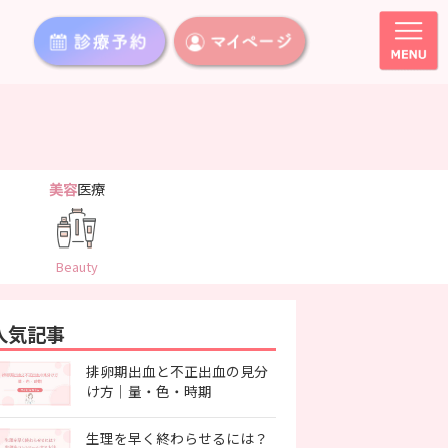
美容
医療
Beauty
人気記事
排卵期出血と不正出血の見分
け方｜量・色・時期
生理を早く終わらせるには？