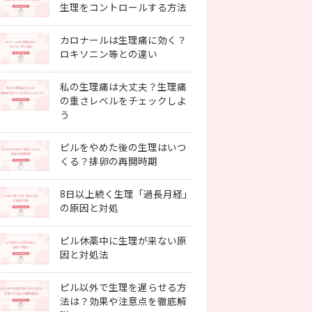
生理をコントロールする方法
カロナールは生理痛に効く？
ロキソニン等との違い
私の生理痛は大丈夫？生理痛
の重さレベルをチェックしよ
う
ピルをやめた後の生理はいつ
くる？排卵の再開時期
8日以上続く生理「過長月経」
の原因と対処
ピル休薬中に生理が来ない原
因と対処法
ピル以外で生理を遅らせる方
法は？効果や注意点を徹底解