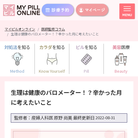
マイピルオンライン
医師監修コラム
生理は健康のバロメーター！？辛かった月に考えたいこと
対処法
を知る
カラダ
を知る
ピル
を知る
美容
医療
Method
Know Yourself
Pill
Beauty
生理は健康のバロメーター！？辛かった月
に考えたいこと
監修者：産婦人科医 原野 尚美
最終更新日
2022-08-31