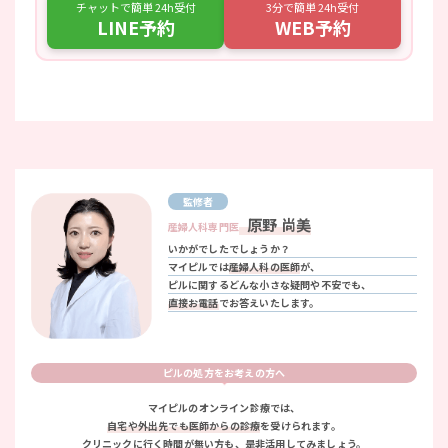
チャットで簡単 24h受付
3分で簡単 24h受付
LINE予約
WEB予約
監修者
原野 尚美
産婦人科専門医
いかがでしたでしょうか？
マイピルでは
産婦人科の医師
が、
ピルに関するどんな小さな疑問や不安でも、
直接お電話
でお答えいたします。
ピルの処方をお考えの方へ
マイピルのオンライン診療では、
自宅や外出先でも医師からの診療
を受けられます。
クリニックに行く時間が無い方も、是非活用してみましょう。