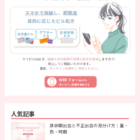
スマホで完結
し、
即発送
目的に応じたピル処方
マイピルは必ず、
産婦人科の医師が診療と処方を担当
しますので、
安心してご相談いただけます。
是非、
オンライン診療をご予約ください。
WEB フォーム
から
オンライン診療を予約する
人気記事
排卵期出血と不正出血の見分け方｜量・
色・時期