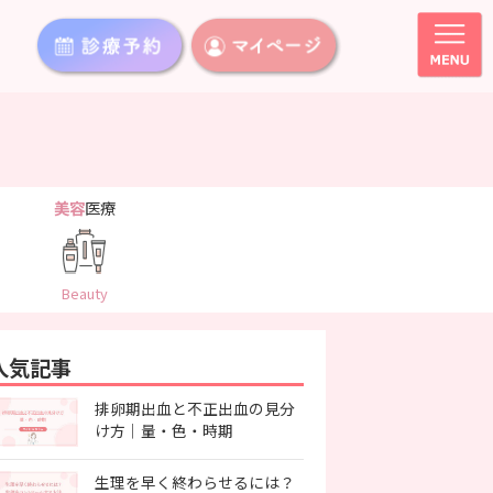
美容
医療
Beauty
人気記事
排卵期出血と不正出血の見分
け方｜量・色・時期
生理を早く終わらせるには？