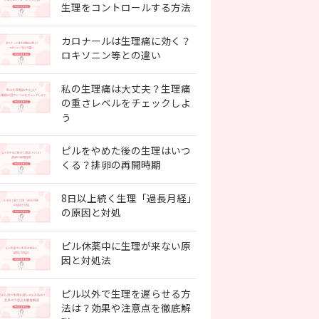
生理をコントロールする方法
カロナールは生理痛に効く？
ロキソニン等との違い
私の生理痛は大丈夫？生理痛
の重さレベルをチェックしよ
う
ピルをやめた後の生理はいつ
くる？排卵の再開時期
8日以上続く生理「過長月経」
の原因と対処
ピル休薬中に生理が来ない原
因と対処法
ピル以外で生理を遅らせる方
法は？効果や注意点を徹底解