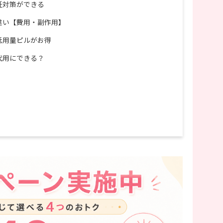
妊対策ができる
違い【費用・副作用】
低用量ピルがお得
代用にできる？