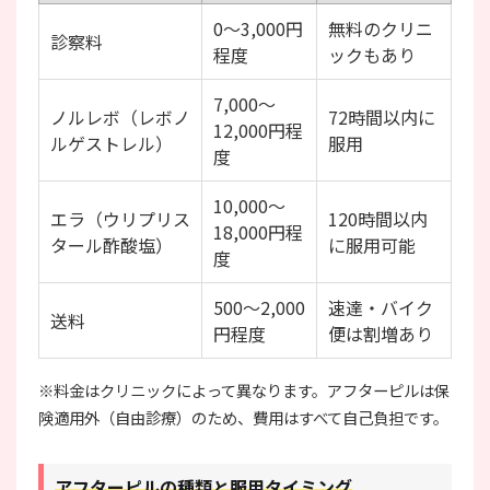
0〜3,000円
無料のクリニ
診察料
程度
ックもあり
7,000〜
ノルレボ（レボノ
72時間以内に
12,000円程
ルゲストレル）
服用
度
10,000〜
エラ（ウリプリス
120時間以内
18,000円程
タール酢酸塩）
に服用可能
度
500〜2,000
速達・バイク
送料
円程度
便は割増あり
※料金はクリニックによって異なります。アフターピルは保
険適用外（自由診療）のため、費用はすべて自己負担です。
アフターピルの種類と服用タイミング