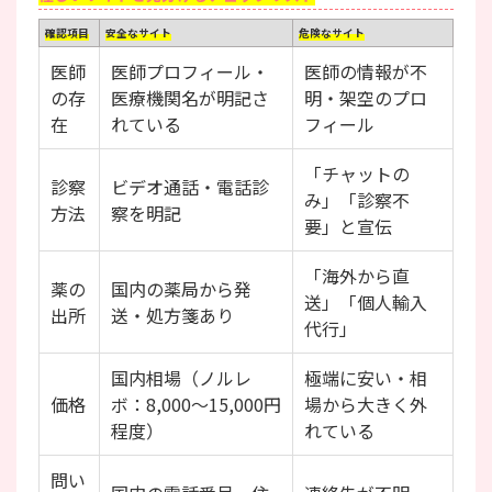
確認項目
安全なサイト
危険なサイト
医師
医師プロフィール・
医師の情報が不
の存
医療機関名が明記さ
明・架空のプロ
在
れている
フィール
「チャットの
診察
ビデオ通話・電話診
み」「診察不
方法
察を明記
要」と宣伝
「海外から直
薬の
国内の薬局から発
送」「個人輸入
出所
送・処方箋あり
代行」
国内相場（ノルレ
極端に安い・相
価格
ボ：8,000〜15,000円
場から大きく外
程度）
れている
問い