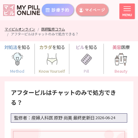
マイピルオンライン
医師監修コラム
アフターピルはチャットのみで処方できる？
対処法
を知る
カラダ
を知る
ピル
を知る
美容
医療
Method
Know Yourself
Pill
Beauty
アフターピルはチャットのみで処方でき
る？
監修者：産婦人科医 原野 尚美
最終更新日
2026-06-24