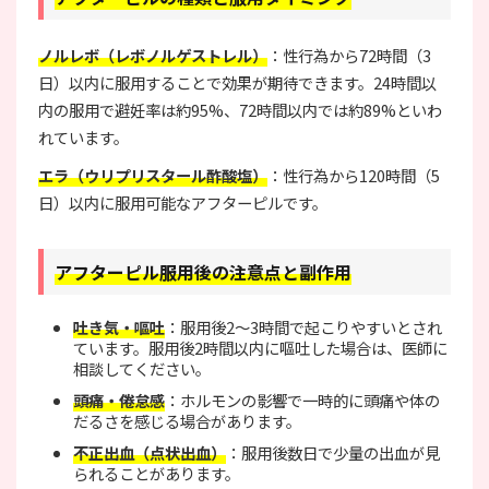
ノルレボ（レボノルゲストレル）
：性行為から72時間（3
日）以内に服用することで効果が期待できます。24時間以
内の服用で避妊率は約95%、72時間以内では約89%といわ
れています。
エラ（ウリプリスタール酢酸塩）
：性行為から120時間（5
日）以内に服用可能なアフターピルです。
アフターピル服用後の注意点と副作用
吐き気・嘔吐
：服用後2〜3時間で起こりやすいとされ
ています。服用後2時間以内に嘔吐した場合は、医師に
相談してください。
頭痛・倦怠感
：ホルモンの影響で一時的に頭痛や体の
だるさを感じる場合があります。
不正出血（点状出血）
：服用後数日で少量の出血が見
られることがあります。