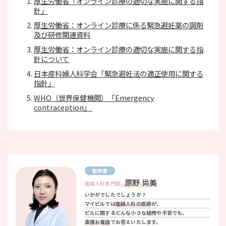
厚生労働省「オンライン診療の適切な実施に関する指
針」
厚生労働省：オンライン診療に係る緊急避妊薬の調剤
及び研修関連資料
厚生労働省：オンライン診療の適切な実施に関する指
針について
日本産科婦人科学会「緊急避妊法の適正使用に関する
指針」
WHO（世界保健機関）「Emergency
contraception」
監修者
原野 尚美
産婦人科専門医
いかがでしたでしょうか？
マイピルでは
産婦人科の医師
が、
ピルに関するどんな小さな疑問や不安でも、
直接お電話
でお答えいたします。