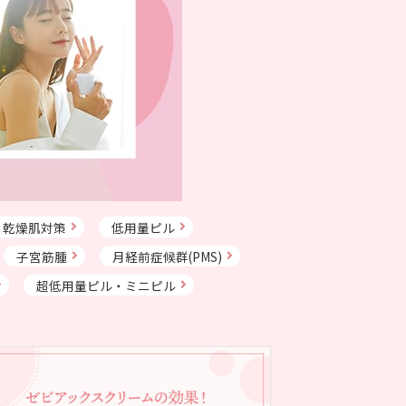
乾燥肌対策
低用量ピル
子宮筋腫
月経前症候群(PMS)
超低用量ピル・ミニピル