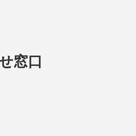
せ窓口
。