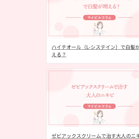
ハイチオール（L-システイン）で白髪
える？
ゼビアックスクリームで治す大人のニ