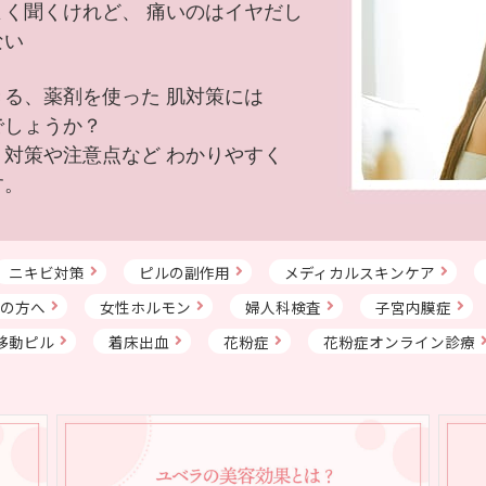
よく聞くけれど、
痛いのはイヤだし
ない
きる、薬剤を使った
肌対策には
でしょうか？
、対策や注意点など
わかりやすく
す。
ニキビ対策
ピルの副作用
メディカルスキンケア
の方へ
女性ホルモン
婦人科検査
子宮内膜症
移動ピル
着床出血
花粉症
花粉症オンライン診療