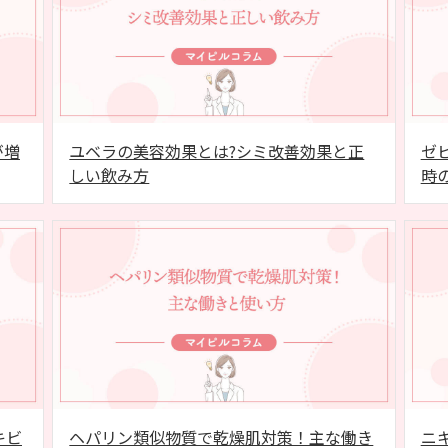
が増
ユベラの美容効果とは?シミ改善効果と正
ゼ
しい飲み方
時
キビ
ヘパリン類似物質で乾燥肌対策！主な働き
ニ