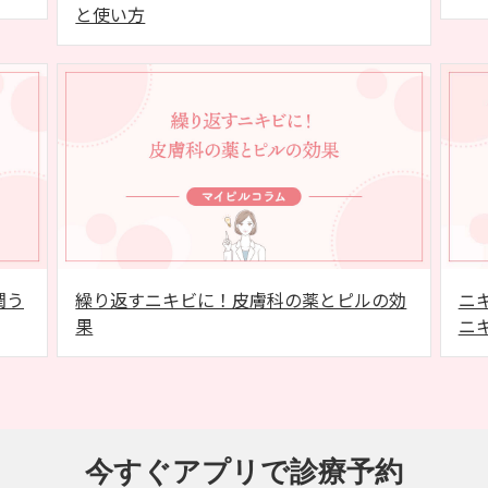
と使い方
潤う
繰り返すニキビに！皮膚科の薬とピルの効
ニ
果
ニ
今すぐアプリで診療予約