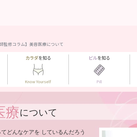
師監修コラム】美容医療について
カラダ
を知る
ピル
を知る
Know Yourself
Pill
医療
について
ってどんなケアを
しているんだろう