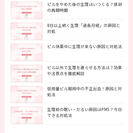
ピルをやめた後の生理はいつくる？排卵
の再開時期
8日以上続く生理「過長月経」の原因と
対処
ピル休薬中に生理が来ない原因と対処法
ピル以外で生理を遅らせる方法は？効果
や注意点を徹底解説
低用量ピル服用中の不正出血！原因と対
処法
生理前の眠い・だるい原因はPMS？今日
できる対処法