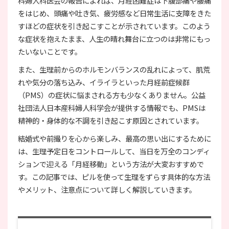
科婦人科医会の報告によれば、月経困難症は下腹部痛や腰痛
をはじめ、頭痛や吐き気、疲労感など日常生活に支障をきた
すほどの症状を引き起こすことが示されています。このよう
な症状を抱えたまま、人生の晴れ舞台に立つのは非常にもっ
たいないことです。
また、生理前からのホルモンバランスの乱れによって、肌荒
れや気分の落ち込み、イライラといった月経前症候群
（PMS）の症状に悩まされる方も少なくありません。公益
社団法人日本産科婦人科学会が提供する情報でも、PMSは
精神的・身体的な不調を引き起こす原因とされています。
結婚式や前撮りを心から楽しみ、最高の思い出にするために
は、生理予定日をコントロールして、当日を万全のコンディ
ションで迎える「月経移動」という方法が大変おすすめで
す。この記事では、ピルを使って生理をずらす具体的な方法
やメリット、注意点について詳しく解説していきます。