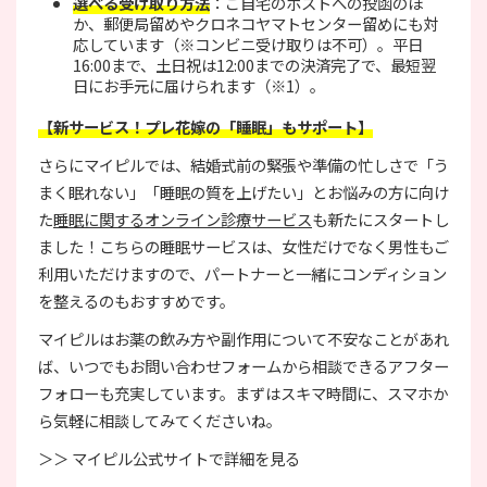
選べる受け取り方法
：ご自宅のポストへの投函のほ
か、郵便局留めやクロネコヤマトセンター留めにも対
応しています（※コンビニ受け取りは不可）。平日
16:00まで、土日祝は12:00までの決済完了で、最短翌
日にお手元に届けられます（※1）。
【新サービス！プレ花嫁の「睡眠」もサポート】
さらにマイピルでは、結婚式前の緊張や準備の忙しさで「う
まく眠れない」「睡眠の質を上げたい」とお悩みの方に向け
た
睡眠に関するオンライン診療サービス
も新たにスタートし
ました！こちらの睡眠サービスは、女性だけでなく男性もご
利用いただけますので、パートナーと一緒にコンディション
を整えるのもおすすめです。
マイピルはお薬の飲み方や副作用について不安なことがあれ
ば、いつでもお問い合わせフォームから相談できるアフター
フォローも充実しています。まずはスキマ時間に、スマホか
ら気軽に相談してみてくださいね。
＞＞ マイピル公式サイトで詳細を見る