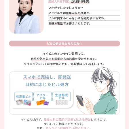
原野 尚美
産婦人科専門医
いかがでしたでしょうか？
マイピルでは
産婦人科の医師
が、
ピルに関するどんな小さな疑問や不安でも、
直接お電話
でお答えいたします。
ピルの処方をお考えの方へ
マイピルのオンライン診療では、
自宅や外出先でも医師からの診療
を受けられます。
クリニックに行く時間が無い方も、是非活用してみましょう。
スマホで完結
し、
即発送
目的に応じたピル処方
マイピルは必ず、
産婦人科の医師が診療と処方を担当
しますので、
安心してご相談いただけます。
是非、
オンライン診療をご予約ください。