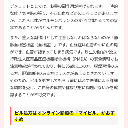
デメリットとしては、お薬の副作用が挙げられます。一時的
な吐き気や胸の張り、不正出血などが起こることがあります
が、これらは体がホルモンバランスの変化に慣れるまでの症
状であることがほとんどです。
また、重大な副作用として注意しなければならないのが「静
脈血栓塞栓症（血栓症）」です。血栓症は血管の中に血の塊
ができ、血管が詰まってしまう病気です。厚生労働省や独立
行政法人医薬品医療機器総合機構（PMDA）の安全情報でも
注意喚起が行われており、特に35歳以上の方、喫煙習慣のあ
る方、肥満傾向のある方はリスクが高まるとされています。
そのため、ピルを処方してもらう前には必ず医師による詳細
な問診を受け、ご自身の体質や健康状態に問題がないかを確
認することが不可欠です。
ピル処方はオンライン診療の「マイピル」がおす
すめ