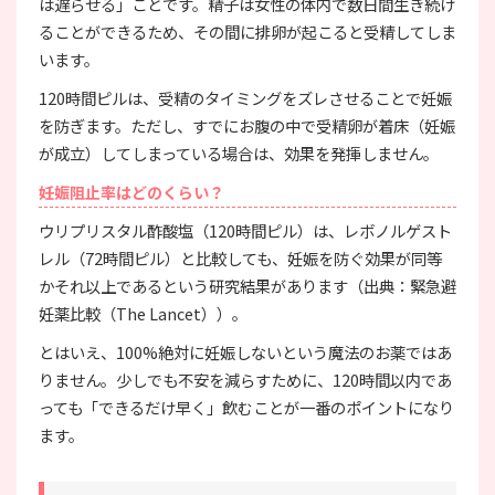
は遅らせる」ことです。精子は女性の体内で数日間生き続け
ることができるため、その間に排卵が起こると受精してしま
います。
120時間ピルは、受精のタイミングをズレさせることで妊娠
を防ぎます。ただし、すでにお腹の中で受精卵が着床（妊娠
が成立）してしまっている場合は、効果を発揮しません。
妊娠阻止率はどのくらい？
ウリプリスタル酢酸塩（120時間ピル）は、レボノルゲスト
レル（72時間ピル）と比較しても、妊娠を防ぐ効果が同等
かそれ以上であるという研究結果があります（出典：緊急避
妊薬比較（The Lancet））。
とはいえ、100%絶対に妊娠しないという魔法のお薬ではあ
りません。少しでも不安を減らすために、120時間以内であ
っても「できるだけ早く」飲むことが一番のポイントになり
ます。