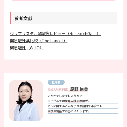
参考文献
ウリプリスタル酢酸塩レビュー（ResearchGate）
緊急避妊薬比較（The Lancet）
緊急避妊（WHO）
監修者
原野 尚美
産婦人科専門医
いかがでしたでしょうか？
マイピルでは
産婦人科の医師
が、
ピルに関するどんな小さな疑問や不安でも、
直接お電話
でお答えいたします。