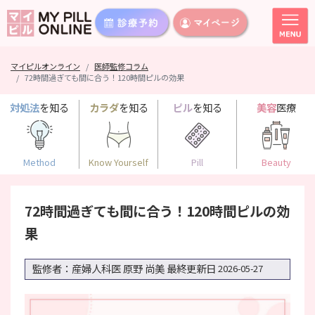
マイピルオンライン
医師監修コラム
72時間過ぎても間に合う！120時間ピルの効果
対処法
を知る
カラダ
を知る
ピル
を知る
美容
医療
Method
Know Yourself
Pill
Beauty
72時間過ぎても間に合う！120時間ピルの効
果
監修者：産婦人科医 原野 尚美
最終更新日
2026-05-27