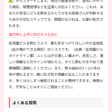
入
」からスタートします。現在の健康状態や、過去にかかっ
た病気、喫煙習慣などを正直にお伝えください。これは、あ
なたが安全にピルを飲めるかどうかをお医者さんが判断する
ための大切なステップです。問題がなければ、お薬が処方さ
れます。
副作用と上手に向き合うために
低用量ピルを飲むうえで、最も気をつけてほしいのが血栓症
（血の塊ができる病気）のリスクです。（出典：低用量ピル
ガイドライン案）ふくらはぎの激しい痛みや、息苦しさ、激
しい頭痛などのサインが現れたら、すぐに飲むのをやめて医
療機関に連絡してください。また、飲み始めの1〜2ヶ月は
体が慣れるまで、軽い吐き気や頭痛が出ることがあります
が、多くは少しずつ緩和されることが期待できます。無理せ
ず、不安なことはすぐにご相談ください。
よくある質問