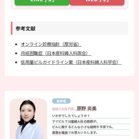
参考文献
オンライン診療指針（厚労省）
月経困難症（日本産科婦人科医会）
低用量ピルガイドライン案（日本産科婦人科学会）
監修者
原野 尚美
産婦人科専門医
いかがでしたでしょうか？
マイピルでは
産婦人科の医師
が、
ピルに関するどんな小さな疑問や不安でも、
直接お電話
でお答えいたします。