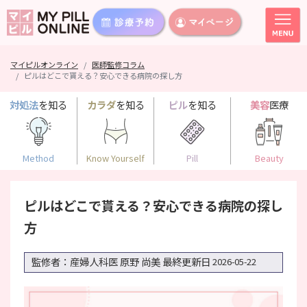
マイピルオンライン
医師監修コラム
ピルはどこで貰える？安心できる病院の探し方
対処法
を知る
カラダ
を知る
ピル
を知る
美容
医療
Method
Know Yourself
Pill
Beauty
ピルはどこで貰える？安心できる病院の探し
方
監修者：産婦人科医 原野 尚美
最終更新日
2026-05-22