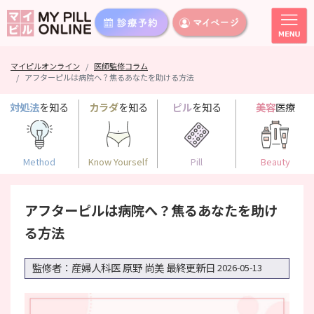
マイピルオンライン
医師監修コラム
アフターピルは病院へ？焦るあなたを助ける方法
対処法
を知る
カラダ
を知る
ピル
を知る
美容
医療
Method
Know Yourself
Pill
Beauty
アフターピルは病院へ？焦るあなたを助け
る方法
監修者：産婦人科医 原野 尚美
最終更新日
2026-05-13