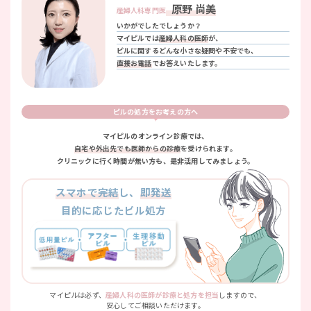
原野 尚美
産婦人科専門医
いかがでしたでしょうか？
マイピルでは
産婦人科の医師
が、
ピルに関するどんな小さな疑問や不安でも、
直接お電話
でお答えいたします。
ピルの処方をお考えの方へ
マイピルのオンライン診療では、
自宅や外出先でも医師からの診療
を受けられます。
クリニックに行く時間が無い方も、是非活用してみましょう。
スマホで完結
し、
即発送
目的に応じたピル処方
マイピルは必ず、
産婦人科の医師が診療と処方を担当
しますので、
安心してご相談いただけます。