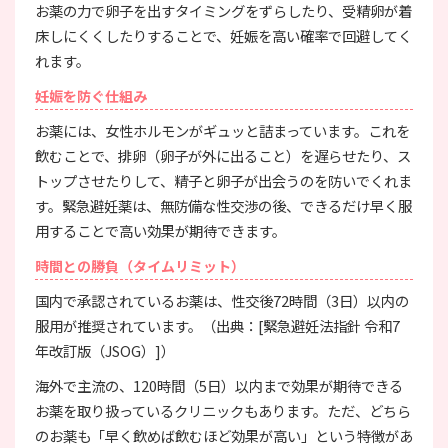
お薬の力で卵子を出すタイミングをずらしたり、受精卵が着
床しにくくしたりすることで、妊娠を高い確率で回避してく
れます。
妊娠を防ぐ仕組み
お薬には、女性ホルモンがギュッと詰まっています。これを
飲むことで、排卵（卵子が外に出ること）を遅らせたり、ス
トップさせたりして、精子と卵子が出会うのを防いでくれま
す。緊急避妊薬は、無防備な性交渉の後、できるだけ早く服
用することで高い効果が期待できます。
時間との勝負（タイムリミット）
国内で承認されているお薬は、性交後72時間（3日）以内の
服用が推奨されています。（出典：[緊急避妊法指針 令和7
年改訂版（JSOG）]）
海外で主流の、120時間（5日）以内まで効果が期待できる
お薬を取り扱っているクリニックもあります。ただ、どちら
のお薬も「早く飲めば飲むほど効果が高い」という特徴があ