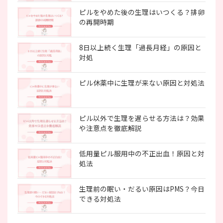
ピルをやめた後の生理はいつくる？排卵
の再開時期
8日以上続く生理「過長月経」の原因と
対処
ピル休薬中に生理が来ない原因と対処法
ピル以外で生理を遅らせる方法は？効果
や注意点を徹底解説
低用量ピル服用中の不正出血！原因と対
処法
生理前の眠い・だるい原因はPMS？今日
できる対処法