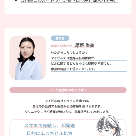
監修者
原野 尚美
産婦人科専門医
いかがでしたでしょうか？
マイピルでは
産婦人科の医師
が、
ピルに関するどんな小さな疑問や不安でも、
直接お電話
でお答えいたします。
ピルの処方をお考えの方へ
マイピルのオンライン診療では、
自宅や外出先でも医師からの診療
を受けられます。
クリニックに行く時間が無い方も、是非活用してみましょう。
スマホで完結
し、
即発送
目的に応じたピル処方