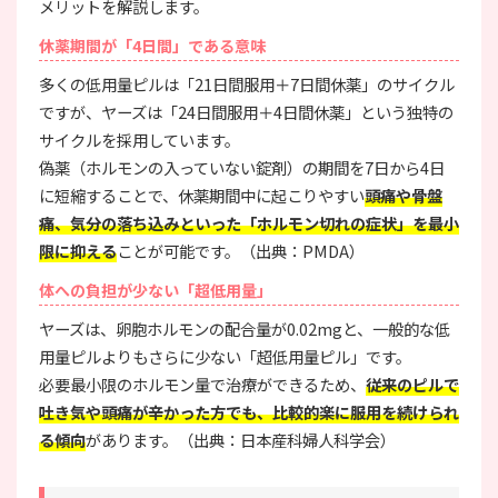
メリットを解説します。
休薬期間が「4日間」である意味
多くの低用量ピルは「21日間服用＋7日間休薬」のサイクル
ですが、ヤーズは「24日間服用＋4日間休薬」という独特の
サイクルを採用しています。
偽薬（ホルモンの入っていない錠剤）の期間を7日から4日
に短縮することで、休薬期間中に起こりやすい
頭痛や骨盤
痛、気分の落ち込みといった「ホルモン切れの症状」を最小
限に抑える
ことが可能です。（出典：PMDA）
体への負担が少ない「超低用量」
ヤーズは、卵胞ホルモンの配合量が0.02mgと、一般的な低
用量ピルよりもさらに少ない「超低用量ピル」です。
必要最小限のホルモン量で治療ができるため、
従来のピルで
吐き気や頭痛が辛かった方でも、比較的楽に服用を続けられ
る傾向
があります。（出典：日本産科婦人科学会）