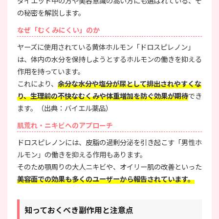
ダイエット中の方や美容意識の高い方にも選ばれている、そ
の秘密を解説します。
なぜ「むくみにくい」のか
ヤーズに使用されている黄体ホルモン「ドロスピレノン」
は、体内の水分を保持しようとするホルモンの働きを抑える
作用を持っています。
これにより、
余分な水分や塩分が尿として排出されやすくな
り、生理前の不快なむくみや体重増加を防ぐ効果が期待
でき
ます。（出典：バイエル薬品）
肌荒れ・ニキビへのアプローチ
ドロスピレノンには、皮脂の過剰分泌を引き起こす「男性ホ
ルモン」の働きを抑える作用もあります。
そのため顎周りの大人ニキビや、オイリー肌の改善といった
美容面での効果も多くのユーザーから報告されています。
知っておくべき副作用と注意点