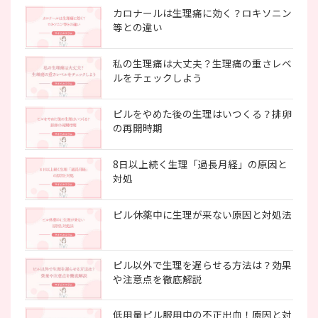
カロナールは生理痛に効く？ロキソニン
等との違い
私の生理痛は大丈夫？生理痛の重さレベ
ルをチェックしよう
ピルをやめた後の生理はいつくる？排卵
の再開時期
8日以上続く生理「過長月経」の原因と
対処
ピル休薬中に生理が来ない原因と対処法
ピル以外で生理を遅らせる方法は？効果
や注意点を徹底解説
低用量ピル服用中の不正出血！原因と対