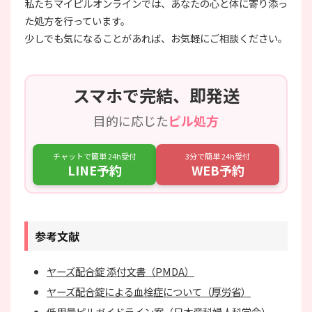
私たちマイピルオンラインでは、あなたの心と体に寄り添っ
た処方を行っています。
少しでも気になることがあれば、お気軽にご相談ください。
スマホで完結、即発送
目的に応じた
ピル処方
チャットで簡単 24h受付
3分で簡単 24h受付
LINE予約
WEB予約
参考文献
ヤーズ配合錠 添付文書（PMDA）
ヤーズ配合錠による血栓症について（厚労省）
低用量ピルガイドライン案（日本産科婦人科学会）