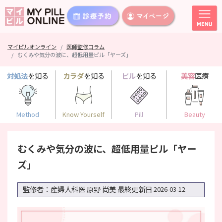
マイピルオンライン
医師監修コラム
むくみや気分の波に、超低用量ピル「ヤーズ」
対処法
を知る
カラダ
を知る
ピル
を知る
美容
医療
Method
Know Yourself
Pill
Beauty
むくみや気分の波に、超低用量ピル「ヤー
ズ」
監修者：産婦人科医 原野 尚美
最終更新日
2026-03-12