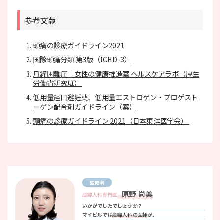
参考文献
頭痛の診療ガイドライン2021
国際頭痛分類 第3版（ICHD-3）
月経困難症｜女性の健康推進室 ヘルスケアラボ（厚生
労働省研究班）
低用量経口避妊薬、低用量エストロゲン・プロゲスト
ーゲン配合剤ガイドライン（案）
頭痛の診療ガイドライン 2021（日本東洋医学会）
監修者
原野 尚美
産婦人科専門医
いかがでしたでしょうか？
マイピルでは
産婦人科の医師
が、