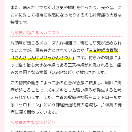
また、痛みだけでなく吐き気や嘔吐を伴ったり、光や音、に
おいに対して極端に敏感になったりするのも片頭痛の大きな
特徴です。
片頭痛が起こるメカニズム
片頭痛が起こるメカニズムは複雑で、現在も研究が進められ
ていますが、最も有力とされているのが「
三叉神経血管説
（さんさしんけいけっかんせつ）
」です。何らかの刺激によ
って脳の最も大きな神経である三叉神経が刺激されると、痛
みの原因となる物質（CGRPなど）が放出されます。
この物質の働きによって脳の血管が急激に拡張し、周囲に炎
症が起こることで、ズキズキとした強い痛みが発生すると考
えられています。また、血管の収縮や拡張をコントロールす
る「セロトニン」という神経伝達物質の増減も、片頭痛の発
症に深く関わっています。
片頭痛の主な症状と前兆