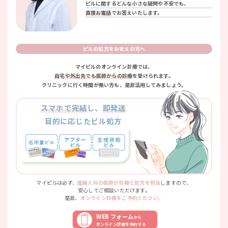
ピルに関するどんな小さな疑問や不安でも、
直接お電話
でお答えいたします。
ピルの処方をお考えの方へ
マイピルのオンライン診療では、
自宅や外出先でも医師からの診療
を受けられます。
クリニックに行く時間が無い方も、是非活用してみましょう。
スマホで完結
し、
即発送
目的に応じたピル処方
マイピルは必ず、
産婦人科の医師が診療と処方を担当
しますので、
安心してご相談いただけます。
是非、
オンライン診療をご予約ください。
WEB フォーム
から
オンライン診療を予約する