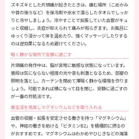
ズキズキとした片頭痛が起きたときは、痛む場所（こめかみ
や首の後ろなど）を保冷剤や氷水で濡らしたタオルでしっか
りと冷やしましょう。冷やすことで拡張していた血管がキュ
ッと収縮し、炎症が抑えられて痛みが和らぎます。お風呂に
ゆっくり浸かって体を温めたり、強くマッサージしたりする
のは逆効果になるため避けてください。
暗く静かな場所で安静に過ごす
片頭痛の発作中は、脳が非常に敏感な状態になっています。
普段は気にならない程度の光や音も刺激となるため、部屋の
照明を落とし、カーテンを閉めて薄暗く静かな環境を作りま
しょう。可能であれば横になって目を閉じ、安静に過ごすの
が一番の対処法です。
食生活を見直しマグネシウムなどを取り入れる
血管の収縮・拡張を安定させる働きを持つ「マグネシウム」
や、神経の働きを助ける「ビタミンB2」を積極的に摂るの
がおすすめです。マグネシウムはわかめやひじきなどの海藻