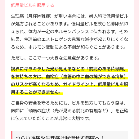
低用量ピルを服用する
生理痛（月経困難症）が重い場合には、婦人科で低用量ピル
が処方されることがあります。低用量ピルを飲むと排卵が抑
えられ、体内が一定のホルモンバランスに保たれます。その
結果、生理前のエストロゲンの急激な減少が起こりにくくな
るため、ホルモン変動による不調が和らぐことがあります。
ただし、ここで一つ大きな注意点があります。
視界にキラキラした光が見えるなどの「前兆のある片頭痛」
をお持ちの方は、血栓症（血管の中に血の塊ができる病気）
のリスクが高くなるため、ガイドライン上、低用量ピルを服
用することができません。
ご自身の安全を守るためにも、ピルを処方してもらう際は、
医師に「頭痛の症状（光が見える前兆の有無など）」を正確
に伝えていただくことが非常に大切です。
つらい頭痛や生理痛は我慢せず病院へ！