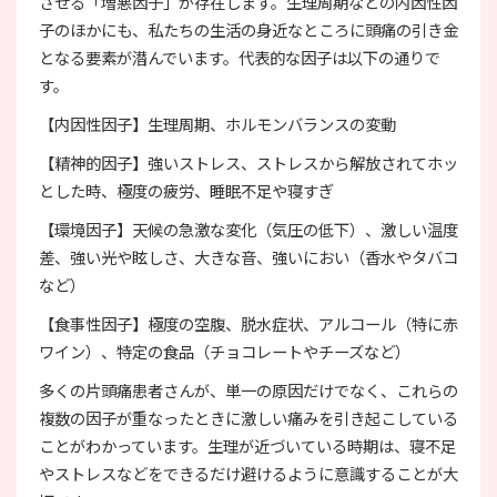
させる「増悪因子」が存在します。生理周期などの内因性因
子のほかにも、私たちの生活の身近なところに頭痛の引き金
となる要素が潜んでいます。代表的な因子は以下の通りで
す。
【内因性因子】生理周期、ホルモンバランスの変動
【精神的因子】強いストレス、ストレスから解放されてホッ
とした時、極度の疲労、睡眠不足や寝すぎ
【環境因子】天候の急激な変化（気圧の低下）、激しい温度
差、強い光や眩しさ、大きな音、強いにおい（香水やタバコ
など）
【食事性因子】極度の空腹、脱水症状、アルコール（特に赤
ワイン）、特定の食品（チョコレートやチーズなど）
多くの片頭痛患者さんが、単一の原因だけでなく、これらの
複数の因子が重なったときに激しい痛みを引き起こしている
ことがわかっています。生理が近づいている時期は、寝不足
やストレスなどをできるだけ避けるように意識することが大