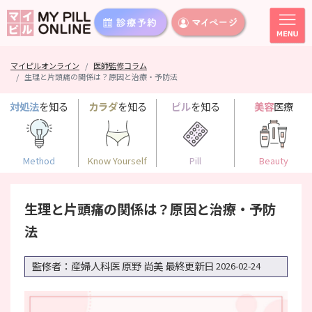
マイピルオンライン
医師監修コラム
生理と片頭痛の関係は？原因と治療・予防法
対処法
を知る
カラダ
を知る
ピル
を知る
美容
医療
Method
Know Yourself
Pill
Beauty
生理と片頭痛の関係は？原因と治療・予防
法
監修者：産婦人科医 原野 尚美
最終更新日
2026-02-24