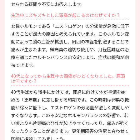
せられる疑問や不安にお答えします。
生理中にズキズキとした頭痛が起こるのはなぜですか？
女性ホルモンである「エストロゲン」の分泌量が急激に低下
することが最大の原因と考えられています。このホルモン変
動によって脳の血管が拡張し、周囲の神経を刺激することで
痛みが生まれます。鎮痛薬の適切な使用や、月経困難症の治
療を通じたホルモンバランスの安定により、症状の緩和が期
待できます。
40代になってから生理中の頭痛がひどくなりました。原因
は何ですか？
40代半ばから後半にかけては、閉経に向けて体が準備を始
める「更年期」に差し掛かる時期です。この時期は卵巣の機
能が徐々に低下し、エストロゲンの分泌量が激しく変動しや
すくなります。この不安定なホルモンバランスの影響で、若
い頃よりも片頭痛の発作が起きやすくなったり、痛みが強く
なったりすることがあります。更年期障害の治療と合わせて
医師に相談してみましょう。