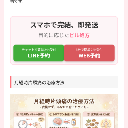
切です。
スマホで完結、即発送
目的に応じた
ピル処方
チャットで簡単 24h受付
3分で簡単 24h受付
LINE予約
WEB予約
月経時片頭痛の治療方法