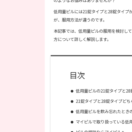
のようなお悩みはありませんか？
低用量ピルには21錠タイプと28錠タイ
が、服用方法が違うのです。
本記事では、低用量ピルの服用を検討して
方について詳しく解説します。
目次
低用量ピルの21錠タイプと2
21錠タイプと28錠タイプど
低用量ピルを飲み忘れたとき
マイピルで取り扱っている低用
ピルの相談ならマイピルへ