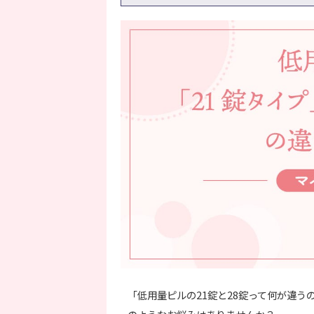
「低用量ピルの21錠と28錠って何が違