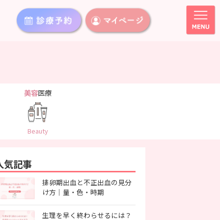
美容
医療
Beauty
人気記事
排卵期出血と不正出血の見分
け方｜量・色・時期
生理を早く終わらせるには？