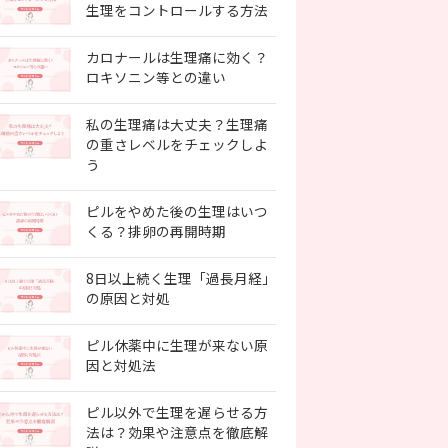
生理をコントロールする方法
カロナールは生理痛に効く？
ロキソニン等との違い
私の生理痛は大丈夫？生理痛
の重さレベルをチェックしよ
う
ピルをやめた後の生理はいつ
くる？排卵の再開時期
8日以上続く生理「過長月経」
の原因と対処
ピル休薬中に生理が来ない原
因と対処法
ピル以外で生理を遅らせる方
法は？効果や注意点を徹底解