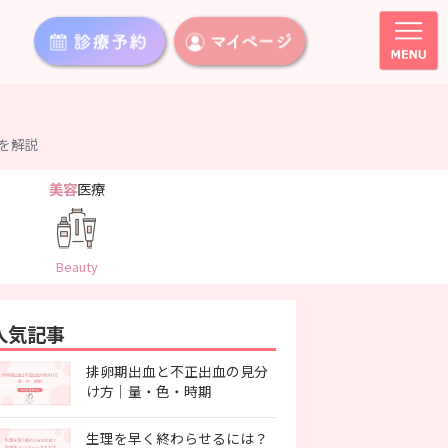
を解説
美容
医療
Beauty
人気記事
排卵期出血と不正出血の見分
け方｜量・色・時期
生理を早く終わらせるには？