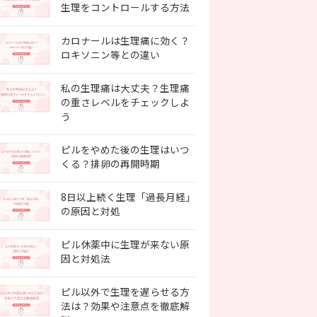
生理をコントロールする方法
カロナールは生理痛に効く？
ロキソニン等との違い
私の生理痛は大丈夫？生理痛
の重さレベルをチェックしよ
う
ピルをやめた後の生理はいつ
くる？排卵の再開時期
8日以上続く生理「過長月経」
の原因と対処
ピル休薬中に生理が来ない原
因と対処法
ピル以外で生理を遅らせる方
法は？効果や注意点を徹底解