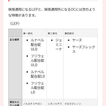
保険適用になるLEPと、保険適用外になるOCには次のよう
な特徴があります。
〈LEP〉
第一世代
第二世代
第四世代
ルナベル
ジェ
ヤーズ
主な種類
配合錠
ミニ
ヤーズフレック
ULD
ーナ
ス
フリウェ
ル配合錠
ULD
ルナベル
配合錠LD
フリウェ
ル配合錠
LD
黄体ホル
ノルエチステロン
レボノルゲス
ドロスピレノン
モンの種