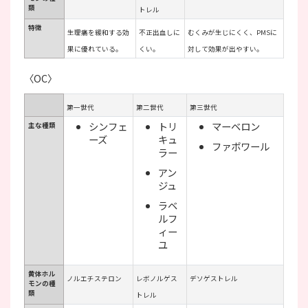
類
トレル
特徴
生理痛を緩和する効
不正出血しに
むくみが生じにくく、PMSに
果に優れている。
くい。
対して効果が出やすい。
〈OC〉
第一世代
第二世代
第三世代
シンフェ
トリ
マーベロン
主な種類
ーズ
キュ
ファボワール
ラー
アン
ジュ
ラベ
ルフ
ィー
ユ
黄体ホル
ノルエチステロン
レボノルゲス
デソゲストレル
モンの種
類
トレル