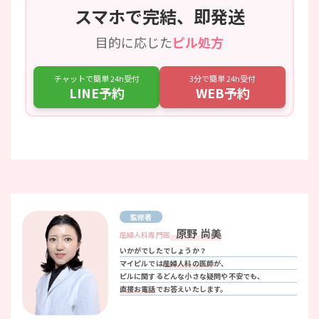
スマホで完結、即発送
目的に応じた
ピル処方
チャットで簡単 24h受付
3分で簡単 24h受付
LINE予約
WEB予約
監修者
原野 尚美
産婦人科専門医
いかがでしたでしょうか？
マイピルでは
産婦人科の医師
が、
ピルに関するどんな小さな疑問や不安でも、
直接お電話
でお答えいたします。