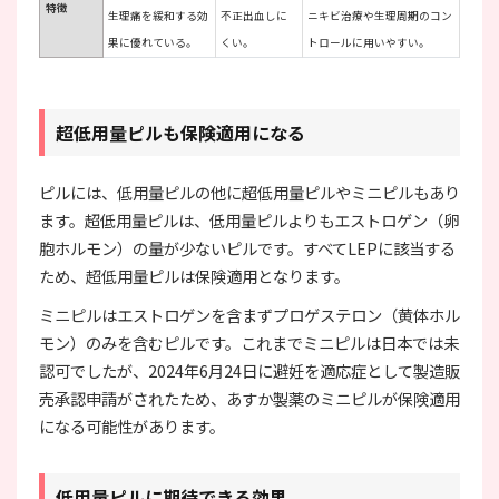
特徴
生理痛を緩和する効
不正出血しに
ニキビ治療や生理周期のコン
果に優れている。
くい。
トロールに用いやすい。
超低用量ピルも保険適用になる
ピルには、低用量ピルの他に超低用量ピルやミニピルもあり
ます。超低用量ピルは、低用量ピルよりもエストロゲン（卵
胞ホルモン）の量が少ないピルです。すべてLEPに該当する
ため、超低用量ピルは保険適用となります。
ミニピルはエストロゲンを含まずプロゲステロン（黄体ホル
モン）のみを含むピルです。これまでミニピルは日本では未
認可でしたが、2024年6月24日に避妊を適応症として製造販
売承認申請がされたため、あすか製薬のミニピルが保険適用
になる可能性があります。
低用量ピルに期待できる効果