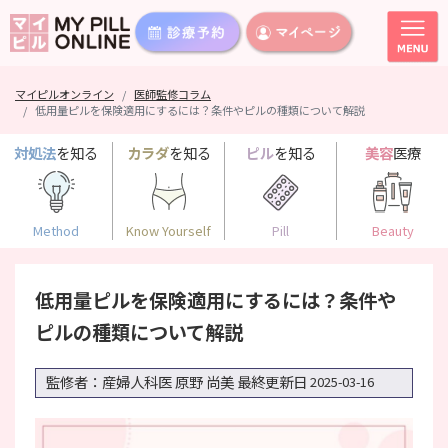
マイピルオンライン
医師監修コラム
低用量ピルを保険適用にするには？条件やピルの種類について解説
対処法
を知る
カラダ
を知る
ピル
を知る
美容
医療
Method
Know Yourself
Pill
Beauty
低用量ピルを保険適用にするには？条件や
ピルの種類について解説
監修者：産婦人科医 原野 尚美
最終更新日
2025-03-16