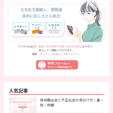
スマホで完結
し、
即発送
目的に応じたピル処方
マイピルは必ず、
産婦人科の医師が診療と処方を担当
しますので、
安心してご相談いただけます。
是非、
オンライン診療をご予約ください。
WEB フォーム
から
オンライン診療を予約する
人気記事
排卵期出血と不正出血の見分け方｜量・
色・時期