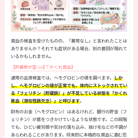
貧血の検査を受けたものの、「異常なし」と言われたことは
ありませんか？それでも症状がある場合、別の要因が隠れて
いるかもしれません。
【貯蔵鉄が空っぽ？かくれ貧血】
通常の血液検査では、ヘモグロビンの値を調べます。
しか
し、ヘモグロビンの値が正常でも、体内にストックされてい
る「フェリチン（貯蔵鉄）」が不足している状態を「かくれ
貧血（潜在性鉄欠乏）」と呼びます
。
財布のお金（ヘモグロビン）はあるけれど、銀行の貯金（フ
ェリチン）が底をつきかけているような状態です。この段階
でも、ひどい疲労感や気分の落ち込み、抜け毛などの不調が
あらわれることがあります。将来的に本格的な貧血に進む恐