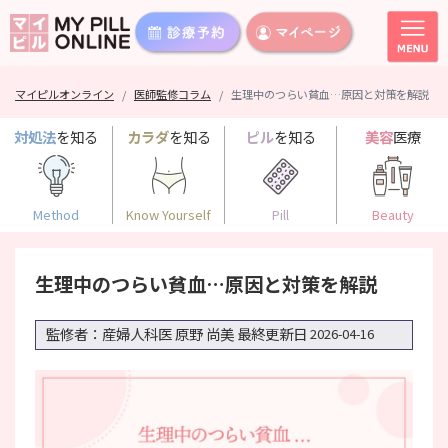
マイピルオンライン
医師監修コラム
生理中のつらい貧血…原因と対策を解説
対処法
を知る
カラダ
を知る
ピル
を知る
美容
医療
Method
Know Yourself
Pill
Beauty
生理中のつらい貧血…原因と対策を解説
監修者：産婦人科医 原野 尚美
最終更新日
2026-04-16