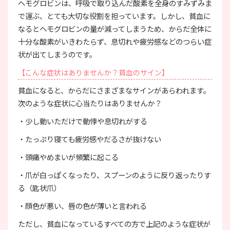
ヘモグロビンは、呼吸で取り込んだ酸素を全身のすみずみま
で運ぶ、とても大切な役割を担っています。しかし、貧血に
なるとヘモグロビンの量が減ってしまうため、からだ全体に
十分な酸素がいきわたらず、息切れや疲労感などのつらい症
状が出てしまうのです。
【こんな症状はありませんか？貧血のサイン】
貧血になると、からだにさまざまなサインがあらわれます。
次のような症状に心当たりはありませんか？
・少し動いただけで動悸や息切れがする
・たっぷり寝ても疲労感やだるさが抜けない
・頭痛やめまいが頻繁に起こる
・爪が白っぽくなったり、スプーンのように反り返ったりす
る（匙状爪）
・顔色が悪い、唇の色が薄いと言われる
ただし、貧血になっているすべての方で上記のような症状が