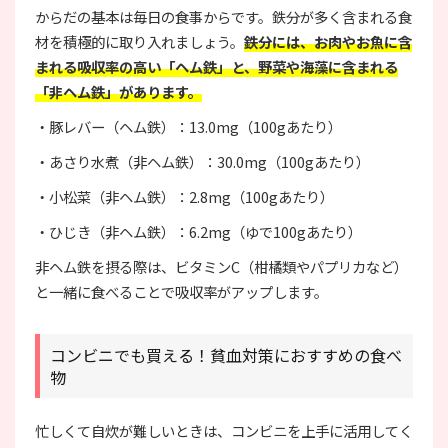
からだの基本は毎日の食事からです。鉄分が多く含まれる食
材を積極的に取り入れましょう。
鉄分には、お肉やお魚に含
まれる吸収率の高い「ヘム鉄」と、野菜や海藻に含まれる
「非ヘム鉄」があります。
・豚レバー（ヘム鉄）：13.0mg（100gあたり）
・あさり水煮（非ヘム鉄）：30.0mg（100gあたり）
・小松菜（非ヘム鉄）：2.8mg（100gあたり）
・ひじき（非ヘム鉄）：6.2mg（ゆで100gあたり）
非ヘム鉄を摂る際は、ビタミンC（柑橘類やパプリカなど）
と一緒に食べることで吸収率がアップします。
コンビニでも買える！貧血対策におすすめの食べ
物
忙しくて自炊が難しいときは、コンビニを上手に活用してく