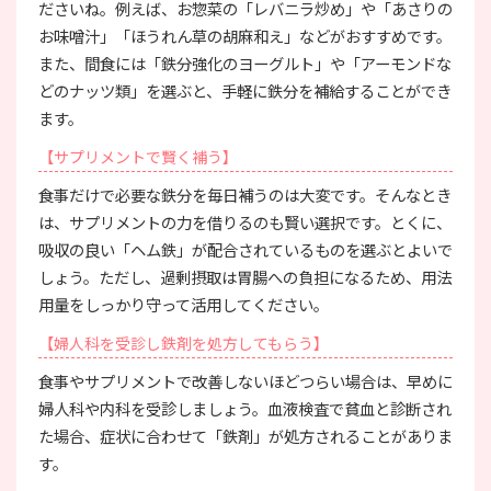
ださいね。例えば、お惣菜の「レバニラ炒め」や「あさりの
お味噌汁」「ほうれん草の胡麻和え」などがおすすめです。
また、間食には「鉄分強化のヨーグルト」や「アーモンドな
どのナッツ類」を選ぶと、手軽に鉄分を補給することができ
ます。
【サプリメントで賢く補う】
食事だけで必要な鉄分を毎日補うのは大変です。そんなとき
は、サプリメントの力を借りるのも賢い選択です。とくに、
吸収の良い「ヘム鉄」が配合されているものを選ぶとよいで
しょう。ただし、過剰摂取は胃腸への負担になるため、用法
用量をしっかり守って活用してください。
【婦人科を受診し鉄剤を処方してもらう】
食事やサプリメントで改善しないほどつらい場合は、早めに
婦人科や内科を受診しましょう。血液検査で貧血と診断され
た場合、症状に合わせて「鉄剤」が処方されることがありま
す。