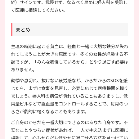
経）サインです。我慢せず、なるべく早めに婦人科を受診し
て医師に相談してください。
まとめ
生理の時期に起こる貧血は、経血と一緒に大切な鉄分が失わ
れてしまうことが大きな原因です。多くの女性が経験する不
調ですが、「みんな我慢しているから」とやり過ごす必要は
ありません。
動悸や息切れ、抜けない疲労感など、からだからのSOSを感
じたら、まずは食事を見直し、必要に応じて医療機関を頼り
ましょう。婦人科の病気が隠れていることもありますし、低
用量ピルなどで経血量をコントロールすることで、毎月のつ
らさが劇的に軽くなることもあります。
ご自身のからだを一番大切にできるのはあなた自身です。不
安なことやつらい症状があれば、一人で抱え込まずに医師に
相談して、心もからだも健やかに過ごせる方法を見つけてい