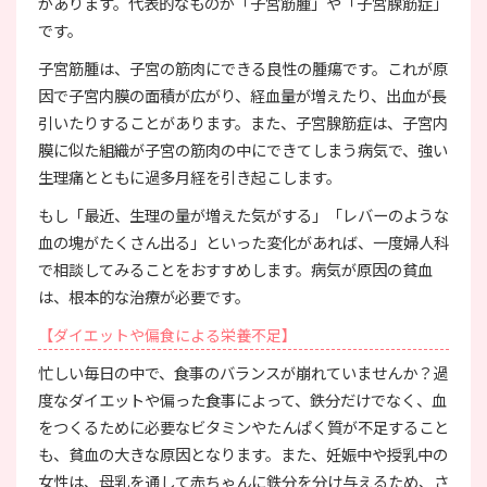
があります。代表的なものが「子宮筋腫」や「子宮腺筋症」
です。
子宮筋腫は、子宮の筋肉にできる良性の腫瘍です。これが原
因で子宮内膜の面積が広がり、経血量が増えたり、出血が長
引いたりすることがあります。また、子宮腺筋症は、子宮内
膜に似た組織が子宮の筋肉の中にできてしまう病気で、強い
生理痛とともに過多月経を引き起こします。
もし「最近、生理の量が増えた気がする」「レバーのような
血の塊がたくさん出る」といった変化があれば、一度婦人科
で相談してみることをおすすめします。病気が原因の貧血
は、根本的な治療が必要です。
【ダイエットや偏食による栄養不足】
忙しい毎日の中で、食事のバランスが崩れていませんか？過
度なダイエットや偏った食事によって、鉄分だけでなく、血
をつくるために必要なビタミンやたんぱく質が不足すること
も、貧血の大きな原因となります。また、妊娠中や授乳中の
女性は、母乳を通して赤ちゃんに鉄分を分け与えるため、さ