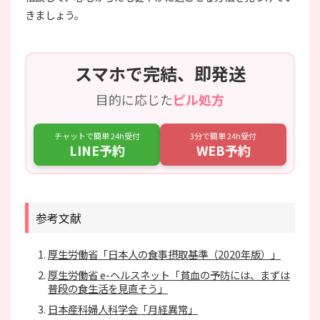
きましょう。
スマホで完結、即発送
目的に応じた
ピル処方
チャットで簡単 24h受付
3分で簡単 24h受付
LINE予約
WEB予約
参考文献
厚生労働省「日本人の食事摂取基準（2020年版）」
厚生労働省 e-ヘルスネット「貧血の予防には、まずは
普段の食生活を見直そう」
日本産科婦人科学会「月経異常」