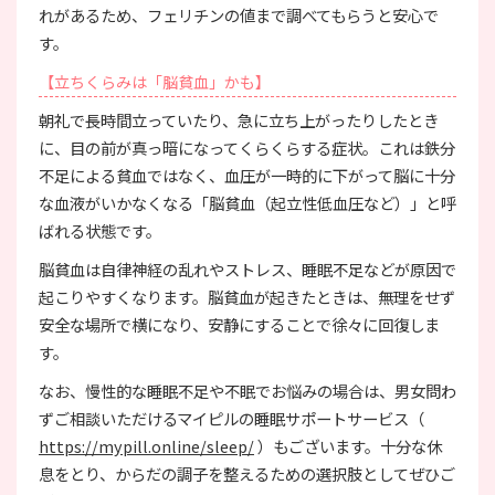
れがあるため、フェリチンの値まで調べてもらうと安心で
す。
【立ちくらみは「脳貧血」かも】
朝礼で長時間立っていたり、急に立ち上がったりしたとき
に、目の前が真っ暗になってくらくらする症状。これは鉄分
不足による貧血ではなく、血圧が一時的に下がって脳に十分
な血液がいかなくなる「脳貧血（起立性低血圧など）」と呼
ばれる状態です。
脳貧血は自律神経の乱れやストレス、睡眠不足などが原因で
起こりやすくなります。脳貧血が起きたときは、無理をせず
安全な場所で横になり、安静にすることで徐々に回復しま
す。
なお、慢性的な睡眠不足や不眠でお悩みの場合は、男女問わ
ずご相談いただけるマイピルの睡眠サポートサービス（
https://mypill.online/sleep/
）もございます。十分な休
息をとり、からだの調子を整えるための選択肢としてぜひご