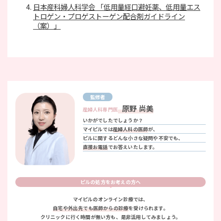
日本産科婦人科学会 「低用量経口避妊薬、低用量エス
トロゲン・プロゲストーゲン配合剤ガイドライン
（案）」
監修者
原野 尚美
産婦人科専門医
いかがでしたでしょうか？
マイピルでは
産婦人科の医師
が、
ピルに関するどんな小さな疑問や不安でも、
直接お電話
でお答えいたします。
ピルの処方をお考えの方へ
マイピルのオンライン診療では、
自宅や外出先でも医師からの診療
を受けられます。
クリニックに行く時間が無い方も、是非活用してみましょう。