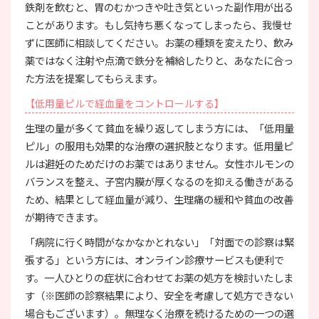
鉄剤を飲むと、胃のむかつきや吐き気といった副作用が出る
ことがあります。もし気持ち悪くなってしまったら、我慢せ
ずに医師に相談してください。お薬の種類を変えたり、飲み
薬ではなく注射や点滴で鉄分を補給したりと、あなたに合っ
た方法を提案してもらえます。
【低用量ピルで経血量をコントロールする】
生理の量が多くて貧血を繰り返してしまう方には、「低用量
ピル」の服用も効果的な治療の選択肢となります。低用量ピ
ルは避妊のためだけのお薬ではありません。女性ホルモンの
バランスを整え、子宮内膜が厚くなるのを抑える働きがある
ため、結果として経血量が減り、生理痛の緩和や貧血の改善
が期待できます。
「病院に行く時間がなかなかとれない」「対面での診察は緊
張する」という方には、オンライン診療サービスも便利で
す。一人ひとりの症状に合わせてお薬の処方を検討いたしま
す（※医師の診察結果により、安全を考慮して処方できない
場合もございます）。無理なく治療を続けるための一つの選